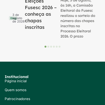
Eleições
Hoje, 3 de agosto,
B
às 16h, a Comissão
Fusesc 2026 –
Eleitoral da Fusesc
conheça as
3 de
realizou o sorteio do
agosto
Blog
chapas
número das chapas
de 2026
inscritas no
inscritas
Processo Eleitoral
2026. O prazo
Institucional
Página inicial
Quem somos
Patrocinadores