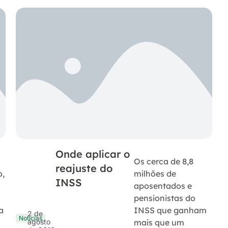
Onde aplicar o
Os cerca de 8,8
reajuste do
o,
milhões de
INSS
aposentados e
pensionistas do
a
INSS que ganham
2 de
Notícias
mais que um
agosto