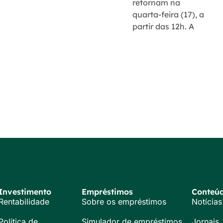
r
retornam na
quarta-feira (17), a
partir das 12h. A
Investimento
Empréstimos
Conteú
Rentabilidade
Sobre os empréstimos
Notícias
Política de
Simulador de empréstimos
Jornais