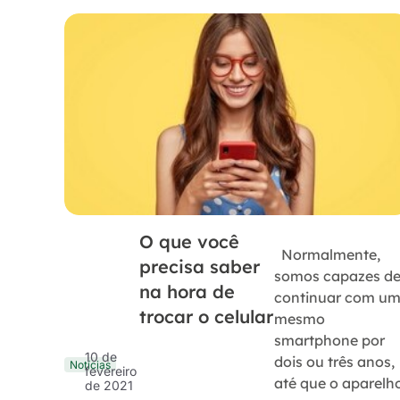
O que você
Normalmente,
precisa saber
somos capazes d
na hora de
continuar com u
trocar o celular
mesmo
smartphone por
10 de
dois ou três anos,
Notícias
fevereiro
até que o aparelh
de 2021