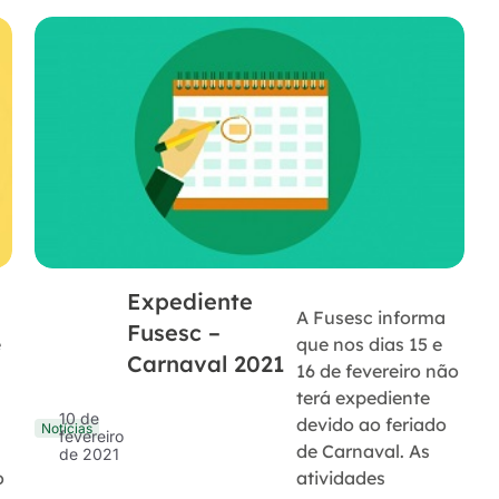
Expediente
A Fusesc informa
Fusesc –
e
que nos dias 15 e
Carnaval 2021
m
16 de fevereiro não
terá expediente
10 de
devido ao feriado
Notícias
fevereiro
de Carnaval. As
de 2021
o
atividades