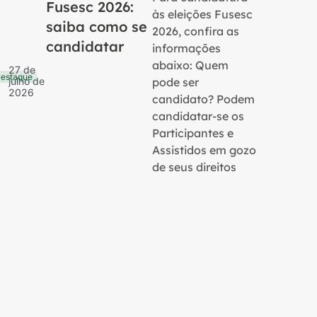
Fusesc 2026:
às eleições Fusesc
saiba como se
2026, confira as
candidatar
informações
16 de
Notícias
julho 
abaixo: Quem
27 de
2026
estaque
pode ser
julho de
2026
candidato? Podem
candidatar-se os
Participantes e
Assistidos em gozo
de seus direitos