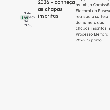
2026 – conheça
às 16h, a Comissã
as chapas
Eleitoral da Fuses
3 de
inscritas
realizou o sorteio
agosto
Blog
de
do número das
2026
chapas inscritas 
Processo Eleitoral
2026. O prazo