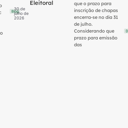
Eleitoral
que o prazo para
o
30 de
inscrição de chapas
Blog
c
julho de
encerra-se no dia 31
2026
de julho.
Considerando que
D
no
prazo para emissão
das