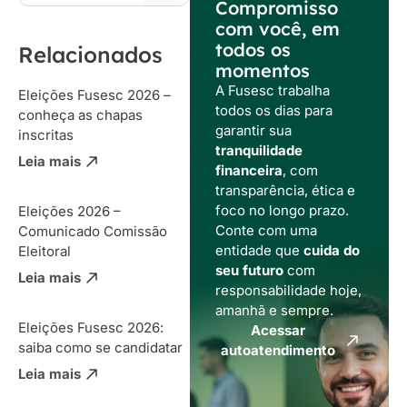
Compromisso
com você, em
todos os
Relacionados
momentos
A Fusesc trabalha
Eleições Fusesc 2026 –
todos os dias para
conheça as chapas
garantir sua
inscritas
tranquilidade
Leia mais
financeira
, com
transparência, ética e
foco no longo prazo.
Eleições 2026 –
Conte com uma
Comunicado Comissão
entidade que
cuida do
Eleitoral
seu futuro
com
Leia mais
responsabilidade hoje,
amanhã e sempre.
Eleições Fusesc 2026:
Acessar
saiba como se candidatar
autoatendimento
Leia mais