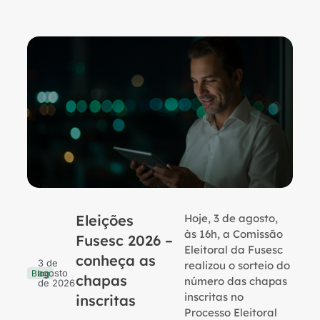
Eleições
Hoje, 3 de agosto,
B
às 16h, a Comissão
Fusesc 2026 –
Eleitoral da Fusesc
conheça as
3 de
realizou o sorteio do
agosto
Blog
chapas
número das chapas
de 2026
inscritas no
inscritas
Processo Eleitoral