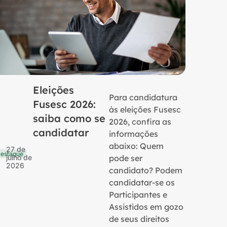
Eleições
Para candidatura
Fusesc 2026:
às eleições Fusesc
saiba como se
2026, confira as
candidatar
informações
16 de
Notícias
julho 
abaixo: Quem
27 de
2026
estaque
pode ser
julho de
2026
candidato? Podem
candidatar-se os
Participantes e
Assistidos em gozo
de seus direitos