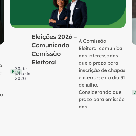
Eleições 2026 –
A Comissão
Comunicado
Eleitoral comunica
Comissão
aos interessados
Eleitoral
que o prazo para
o
30 de
inscrição de chapas
Blog
c
julho de
encerra-se no dia 31
2026
de julho.
Considerando que
D
no
prazo para emissão
das