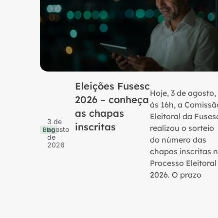
Eleições Fusesc
Hoje, 3 de agosto,
2026 – conheça
às 16h, a Comissã
as chapas
Eleitoral da Fuses
3 de
inscritas
realizou o sorteio
agosto
Blog
de
do número das
2026
chapas inscritas 
Processo Eleitoral
2026. O prazo