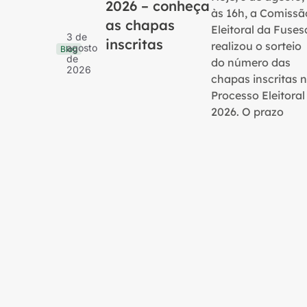
2026 – conheça
às 16h, a Comissã
as chapas
Eleitoral da Fuses
3 de
inscritas
realizou o sorteio
agosto
Blog
de
do número das
2026
chapas inscritas 
Processo Eleitoral
2026. O prazo