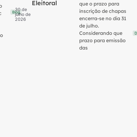
Eleitoral
que o prazo para
o
30 de
inscrição de chapas
Blog
c
julho de
encerra-se no dia 31
2026
de julho.
Considerando que
D
no
prazo para emissão
das