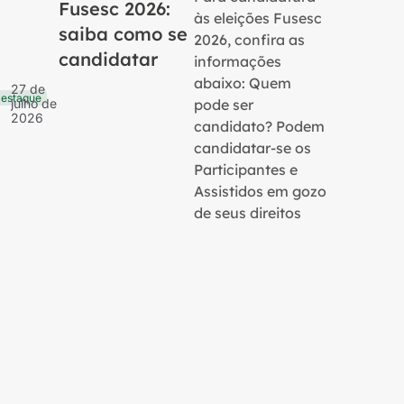
Fusesc 2026:
às eleições Fusesc
saiba como se
2026, confira as
candidatar
informações
16 de
Notícias
julho 
abaixo: Quem
27 de
2026
estaque
pode ser
julho de
2026
candidato? Podem
candidatar-se os
Participantes e
Assistidos em gozo
de seus direitos