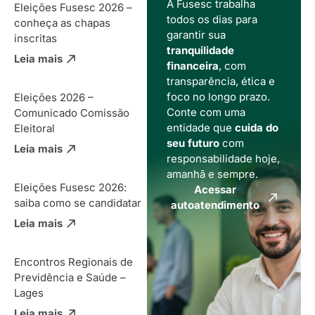
A Fusesc trabalha
Eleições Fusesc 2026 –
todos os dias para
conheça as chapas
garantir sua
inscritas
tranquilidade
Leia mais
financeira
, com
transparência, ética e
foco no longo prazo.
Eleições 2026 –
Conte com uma
Comunicado Comissão
entidade que
cuida do
Eleitoral
seu futuro
com
Leia mais
responsabilidade hoje,
amanhã e sempre.
Eleições Fusesc 2026:
Acessar
saiba como se candidatar
autoatendimento
Leia mais
Encontros Regionais de
Previdência e Saúde –
Lages
Leia mais