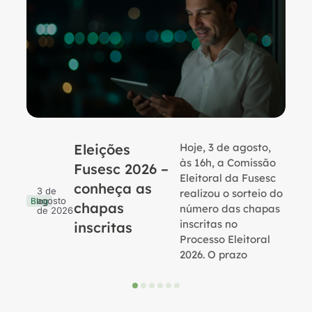
Eleições
Hoje, 3 de agosto,
B
às 16h, a Comissão
Fusesc 2026 –
Eleitoral da Fusesc
conheça as
3 de
realizou o sorteio do
agosto
Blog
chapas
número das chapas
de 2026
inscritas no
inscritas
Processo Eleitoral
2026. O prazo