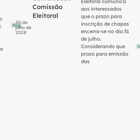
Eleitoral comunica
Comissão
aos interessados
Eleitoral
que o prazo para
o
30 de
inscrição de chapas
Blog
c
julho de
encerra-se no dia 31
2026
de julho.
Considerando que
D
no
prazo para emissão
das