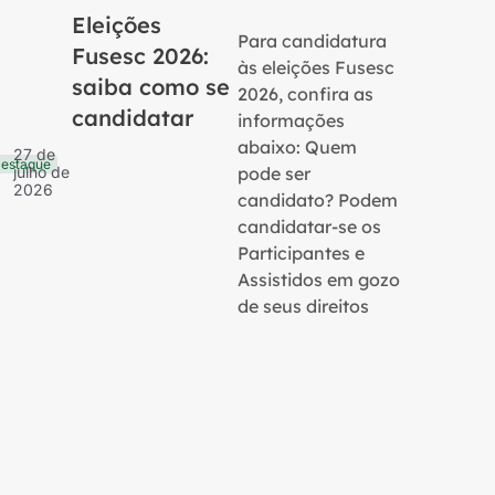
Eleições
Para candidatura
Fusesc 2026:
às eleições Fusesc
saiba como se
2026, confira as
candidatar
informações
16 de
Notícias
julho 
abaixo: Quem
27 de
2026
estaque
pode ser
julho de
2026
candidato? Podem
candidatar-se os
Participantes e
Assistidos em gozo
de seus direitos