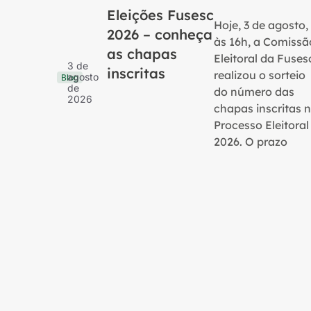
Eleições Fusesc
Hoje, 3 de agosto,
2026 – conheça
às 16h, a Comissã
as chapas
Eleitoral da Fuses
3 de
inscritas
realizou o sorteio
agosto
Blog
de
do número das
2026
chapas inscritas 
Processo Eleitoral
2026. O prazo