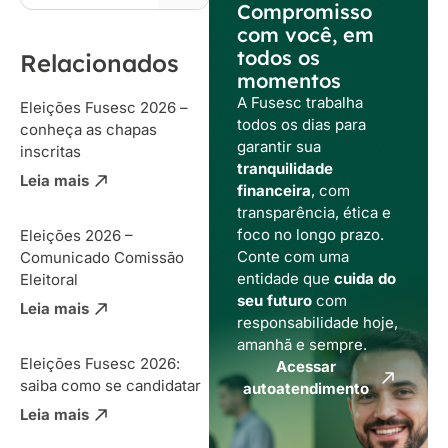
Compromisso
com você, em
todos os
Relacionados
momentos
A Fusesc trabalha
Eleições Fusesc 2026 –
todos os dias para
conheça as chapas
garantir sua
inscritas
tranquilidade
Leia mais
financeira
, com
transparência, ética e
foco no longo prazo.
Eleições 2026 –
Conte com uma
Comunicado Comissão
entidade que
cuida do
Eleitoral
seu futuro
com
Leia mais
responsabilidade hoje,
amanhã e sempre.
Eleições Fusesc 2026:
Acessar
saiba como se candidatar
autoatendimento
Leia mais