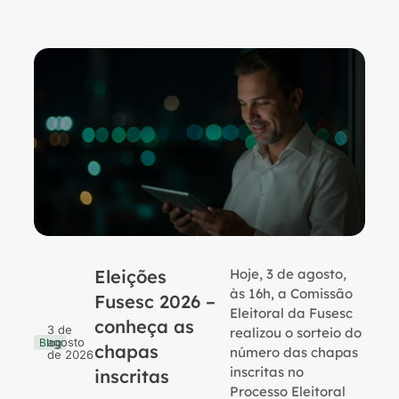
Eleições
Hoje, 3 de agosto,
B
às 16h, a Comissão
Fusesc 2026 –
Eleitoral da Fusesc
conheça as
3 de
realizou o sorteio do
agosto
Blog
chapas
número das chapas
de 2026
inscritas no
inscritas
Processo Eleitoral