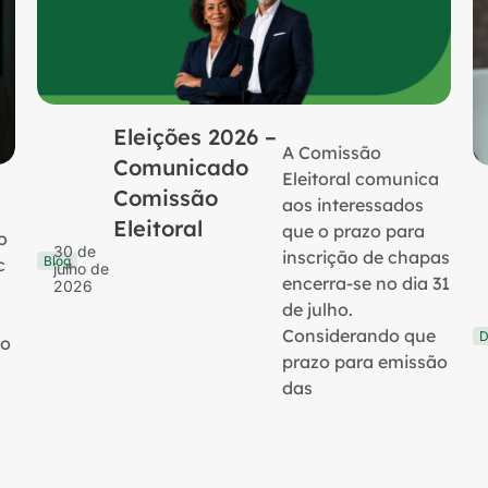
Eleições 2026 –
A Comissão
Comunicado
Eleitoral comunica
Comissão
aos interessados
Eleitoral
que o prazo para
o
30 de
inscrição de chapas
Blog
c
julho de
encerra-se no dia 31
2026
de julho.
Considerando que
D
no
prazo para emissão
das