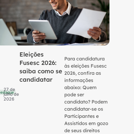
Eleições
Para candidatura
Fusesc 2026:
às eleições Fusesc
saiba como se
2026, confira as
candidatar
informações
16 de
Notícias
julho 
abaixo: Quem
27 de
2026
estaque
pode ser
julho de
2026
candidato? Podem
candidatar-se os
Participantes e
Assistidos em gozo
de seus direitos