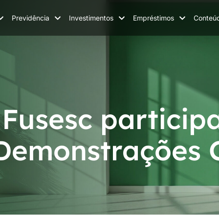
Previdência
Investimentos
Empréstimos
Conteú
Fusesc particip
Demonstrações 