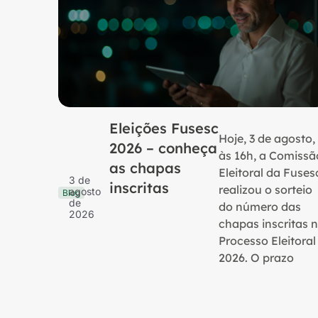
Eleições Fusesc
Hoje, 3 de agosto,
2026 – conheça
às 16h, a Comissã
as chapas
Eleitoral da Fuses
3 de
inscritas
realizou o sorteio
agosto
Blog
de
do número das
2026
chapas inscritas 
Processo Eleitoral
2026. O prazo