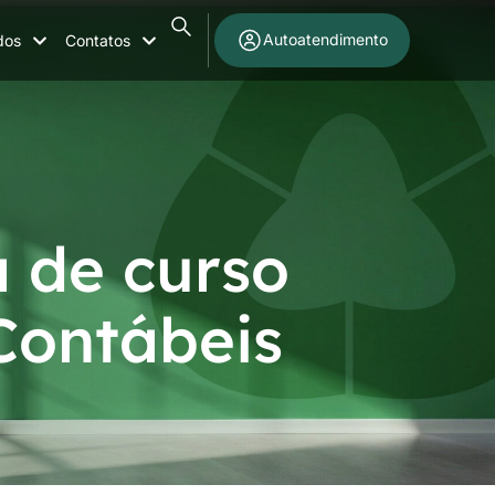
Autoatendimento
dos
Contatos
a de curso
Contábeis