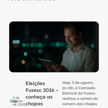
Eleições
Hoje, 3 de agosto,
B
às 16h, a Comissão
Fusesc 2026 –
Eleitoral da Fusesc
conheça as
3 de
realizou o sorteio do
agosto
Blog
chapas
número das chapas
de 2026