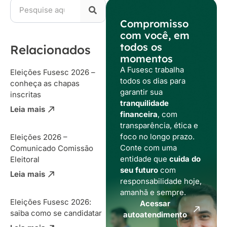
Compromisso
com você, em
todos os
Relacionados
momentos
A Fusesc trabalha
Eleições Fusesc 2026 –
todos os dias para
conheça as chapas
garantir sua
inscritas
tranquilidade
Leia mais
financeira
, com
transparência, ética e
foco no longo prazo.
Eleições 2026 –
Conte com uma
Comunicado Comissão
entidade que
cuida do
Eleitoral
seu futuro
com
Leia mais
responsabilidade hoje,
amanhã e sempre.
Eleições Fusesc 2026:
Acessar
saiba como se candidatar
autoatendimento