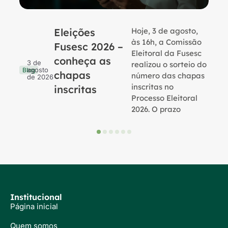
Eleições
Hoje, 3 de agosto,
B
às 16h, a Comissão
Fusesc 2026 –
Eleitoral da Fusesc
conheça as
3 de
realizou o sorteio do
agosto
Blog
chapas
número das chapas
de 2026
inscritas no
inscritas
Processo Eleitoral
2026. O prazo
Institucional
Página inicial
Quem somos