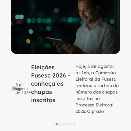
Eleições
Hoje, 3 de agosto,
B
às 16h, a Comissão
Fusesc 2026 –
Eleitoral da Fusesc
conheça as
3 de
realizou o sorteio do
agosto
Blog
chapas
número das chapas
de 2026
inscritas no
inscritas
Processo Eleitoral
2026. O prazo