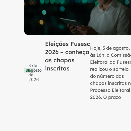
Eleições Fusesc
Hoje, 3 de agosto,
2026 – conheça
às 16h, a Comissã
as chapas
Eleitoral da Fuses
3 de
inscritas
realizou o sorteio
agosto
Blog
de
do número das
2026
chapas inscritas 
Processo Eleitoral
2026. O prazo