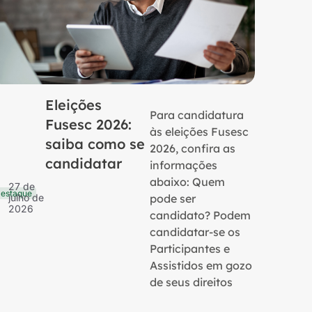
Eleições
Para candidatura
Fusesc 2026:
às eleições Fusesc
saiba como se
2026, confira as
candidatar
informações
16 de
Notícias
julho 
abaixo: Quem
27 de
2026
estaque
pode ser
julho de
2026
candidato? Podem
candidatar-se os
Participantes e
Assistidos em gozo
de seus direitos