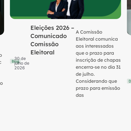
Eleições 2026 –
A Comissão
Comunicado
Eleitoral comunica
Comissão
aos interessados
Eleitoral
que o prazo para
o
30 de
inscrição de chapas
Blog
c
julho de
encerra-se no dia 31
2026
de julho.
Considerando que
D
no
prazo para emissão
das