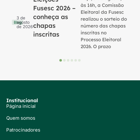
às 16h, a Comissão
Fusesc 2026 –
Eleitoral da Fusesc
conheça as
3 de
realizou o sorteio do
agosto
Blog
chapas
número das chapas
de 2026
inscritas no
inscritas
Processo Eleitoral
2026. O prazo
Institucional
Página inicial
Quem somos
Patrocinadores