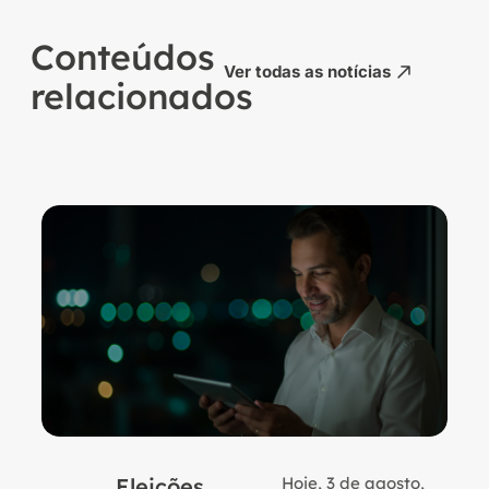
Conteúdos
Ver todas as notícias
relacionados
Eleições
Hoje, 3 de agosto,
B