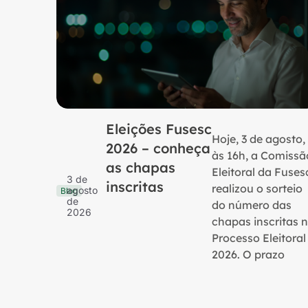
Eleições Fusesc
Hoje, 3 de agosto,
2026 – conheça
às 16h, a Comissã
as chapas
Eleitoral da Fuses
3 de
inscritas
realizou o sorteio
agosto
Blog
de
do número das
2026
chapas inscritas 
Processo Eleitoral
2026. O prazo