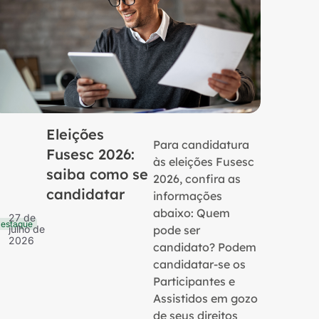
Eleições
Para candidatura
Fusesc 2026:
às eleições Fusesc
saiba como se
2026, confira as
candidatar
informações
16 de
Notícias
julho 
abaixo: Quem
27 de
2026
estaque
pode ser
julho de
2026
candidato? Podem
candidatar-se os
Participantes e
Assistidos em gozo
de seus direitos