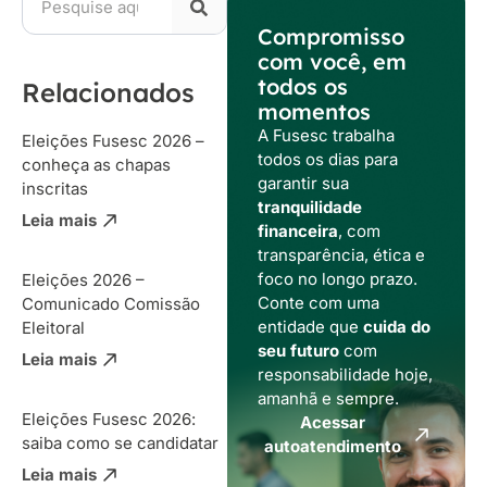
Compromisso
com você, em
todos os
Relacionados
momentos
A Fusesc trabalha
Eleições Fusesc 2026 –
todos os dias para
conheça as chapas
garantir sua
inscritas
tranquilidade
Leia mais
financeira
, com
transparência, ética e
foco no longo prazo.
Eleições 2026 –
Conte com uma
Comunicado Comissão
entidade que
cuida do
Eleitoral
seu futuro
com
Leia mais
responsabilidade hoje,
amanhã e sempre.
Eleições Fusesc 2026:
Acessar
saiba como se candidatar
autoatendimento
Leia mais