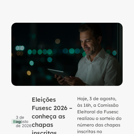
Eleições
Hoje, 3 de agosto,
B
às 16h, a Comissão
Fusesc 2026 –
Eleitoral da Fusesc
conheça as
3 de
realizou o sorteio do
agosto
Blog
chapas
número das chapas
de 2026
inscritas no
inscritas