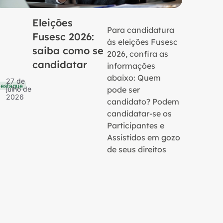
Eleições
Para candidatura
Fusesc 2026:
às eleições Fusesc
saiba como se
2026, confira as
candidatar
informações
16 de
Notícias
julho 
abaixo: Quem
27 de
2026
estaque
pode ser
julho de
2026
candidato? Podem
candidatar-se os
Participantes e
Assistidos em gozo
de seus direitos