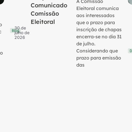
A Comissão
Comunicado
Eleitoral comunica
Comissão
aos interessados
Eleitoral
que o prazo para
o
30 de
inscrição de chapas
Blog
c
julho de
encerra-se no dia 31
2026
de julho.
Considerando que
D
no
prazo para emissão
das