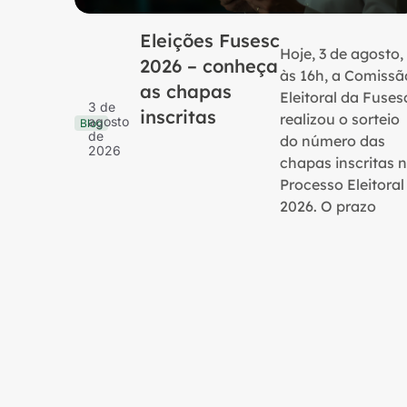
Eleições Fusesc
Hoje, 3 de agosto,
2026 – conheça
às 16h, a Comissã
as chapas
Eleitoral da Fuses
3 de
inscritas
realizou o sorteio
agosto
Blog
de
do número das
2026
chapas inscritas 
Processo Eleitoral
2026. O prazo