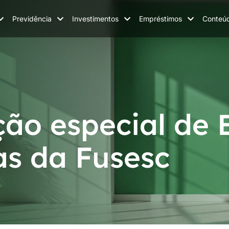
Previdência
Investimentos
Empréstimos
Conteú
ção especial de 
as da Fusesc