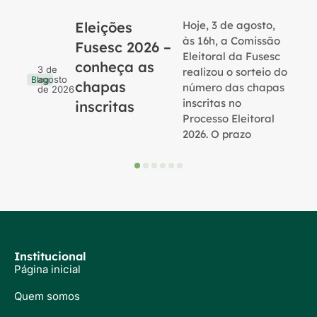
Eleições
Hoje, 3 de agosto,
B
às 16h, a Comissão
Fusesc 2026 –
Eleitoral da Fusesc
conheça as
3 de
realizou o sorteio do
agosto
Blog
chapas
número das chapas
de 2026
inscritas no
inscritas
Processo Eleitoral
2026. O prazo
Institucional
Página inicial
Quem somos