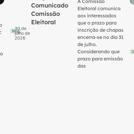
A Comissão
Comunicado
Eleitoral comunica
Comissão
aos interessados
Eleitoral
que o prazo para
o
30 de
inscrição de chapas
Blog
c
julho de
encerra-se no dia 31
2026
de julho.
Considerando que
D
no
prazo para emissão
das