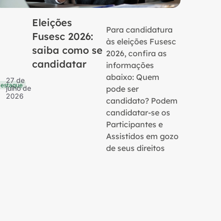
Eleições
Para candidatura
Fusesc 2026:
às eleições Fusesc
saiba como se
2026, confira as
candidatar
informações
16 de
Notícias
julho 
abaixo: Quem
27 de
2026
estaque
pode ser
julho de
2026
candidato? Podem
candidatar-se os
Participantes e
Assistidos em gozo
de seus direitos