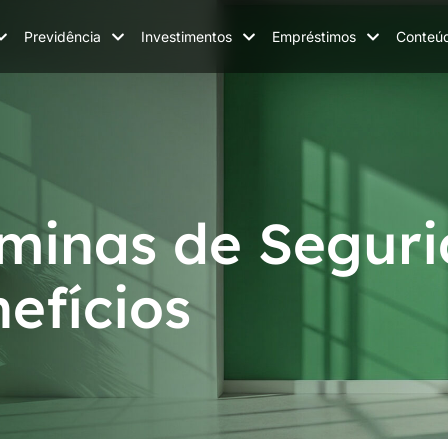
Previdência
Investimentos
Empréstimos
Conteú
âminas de Segur
efícios