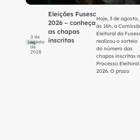
Eleições Fusesc
Hoje, 3 de agosto,
2026 – conheça
às 16h, a Comissã
as chapas
Eleitoral da Fuses
3 de
inscritas
realizou o sorteio
agosto
Blog
de
do número das
2026
chapas inscritas 
Processo Eleitoral
2026. O prazo