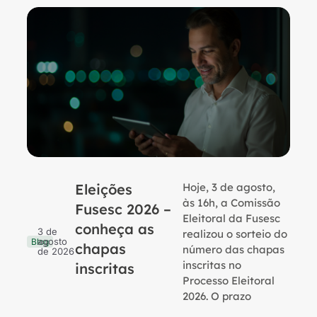
Eleições
Hoje, 3 de agosto,
B
às 16h, a Comissão
Fusesc 2026 –
Eleitoral da Fusesc
conheça as
3 de
realizou o sorteio do
agosto
Blog
chapas
número das chapas
de 2026
inscritas no
inscritas
Processo Eleitoral
2026. O prazo