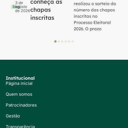
conheça as
3 de
realizou o sorteio do
agosto
Blog
chapas
número das chapas
de 2026
inscritas no
inscritas
Processo Eleitoral
2026. O prazo
Institucional
Página inicial
Quem somos
Patrocinadores
Gestão
Transparência