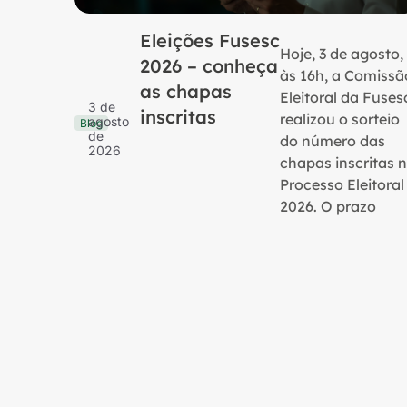
Eleições Fusesc
Hoje, 3 de agosto,
2026 – conheça
às 16h, a Comissã
as chapas
Eleitoral da Fuses
3 de
inscritas
realizou o sorteio
agosto
Blog
de
do número das
2026
chapas inscritas 
Processo Eleitoral
2026. O prazo