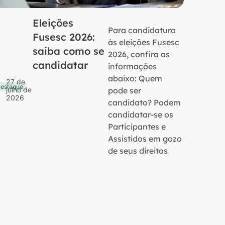
Eleições
Para candidatura
Fusesc 2026:
às eleições Fusesc
saiba como se
2026, confira as
candidatar
informações
16 de
Notícias
julho 
abaixo: Quem
27 de
2026
estaque
pode ser
julho de
2026
candidato? Podem
candidatar-se os
Participantes e
Assistidos em gozo
de seus direitos