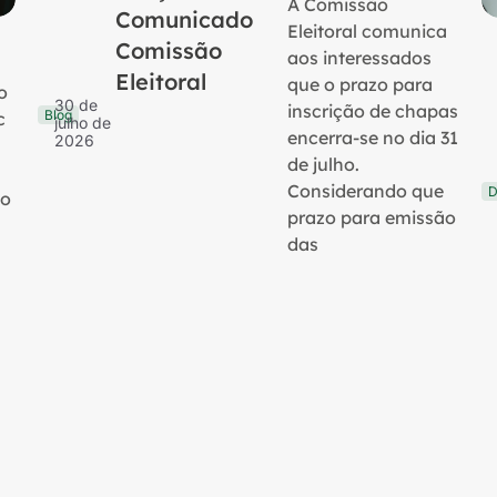
A Comissão
Comunicado
Eleitoral comunica
Comissão
aos interessados
Eleitoral
que o prazo para
o
30 de
inscrição de chapas
Blog
c
julho de
encerra-se no dia 31
2026
de julho.
Considerando que
D
no
prazo para emissão
das