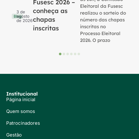
Fusesc 2026 –
Eleitoral da Fusesc
conheça as
3 de
realizou o sorteio do
agosto
Blog
chapas
número das chapas
de 2026
inscritas no
inscritas
Processo Eleitoral
2026. O prazo
Institucional
Página inicial
Quem somos
Patrocinadores
Gestão