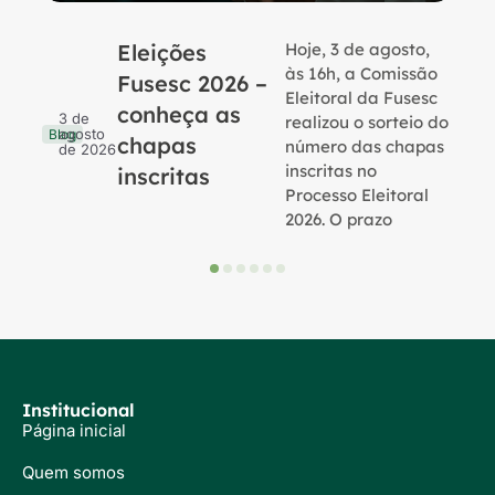
Eleições
Hoje, 3 de agosto,
B
às 16h, a Comissão
Fusesc 2026 –
Eleitoral da Fusesc
conheça as
3 de
realizou o sorteio do
agosto
Blog
chapas
número das chapas
de 2026
inscritas no
inscritas
Processo Eleitoral
2026. O prazo
Institucional
Página inicial
Quem somos