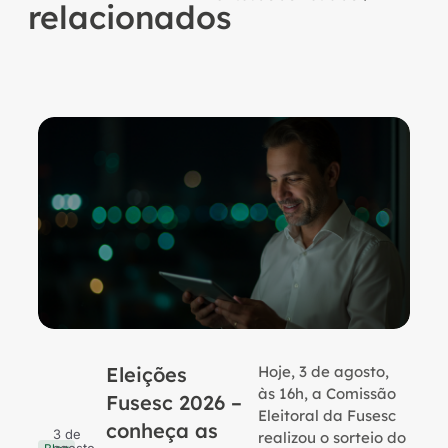
relacionados
Eleições
Hoje, 3 de agosto,
B
às 16h, a Comissão
Fusesc 2026 –
Eleitoral da Fusesc
conheça as
3 de
realizou o sorteio do