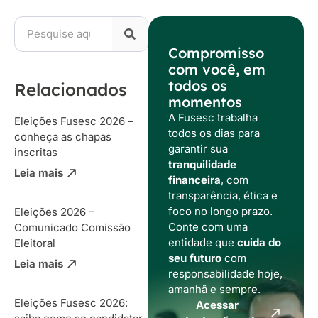
Compromisso
com você, em
todos os
Relacionados
momentos
A Fusesc trabalha
Eleições Fusesc 2026 –
todos os dias para
conheça as chapas
garantir sua
inscritas
tranquilidade
Leia mais
financeira
, com
transparência, ética e
foco no longo prazo.
Eleições 2026 –
Conte com uma
Comunicado Comissão
entidade que
cuida do
Eleitoral
seu futuro
com
Leia mais
responsabilidade hoje,
amanhã e sempre.
Eleições Fusesc 2026:
Acessar