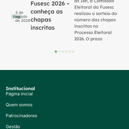
às 16h, a Comissão
Fusesc 2026 –
Eleitoral da Fusesc
conheça as
3 de
realizou o sorteio do
agosto
Blog
chapas
número das chapas
de 2026
inscritas no
inscritas
Processo Eleitoral
2026. O prazo
Institucional
Página inicial
Quem somos
Patrocinadores
Gestão