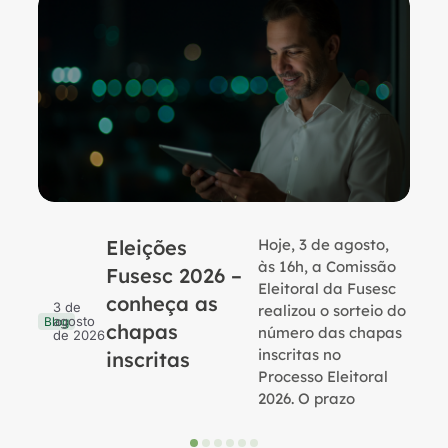
Eleições
Hoje, 3 de agosto,
B
às 16h, a Comissão
Fusesc 2026 –
Eleitoral da Fusesc
conheça as
3 de
realizou o sorteio do
agosto
Blog
chapas
número das chapas
de 2026
inscritas no
inscritas
Processo Eleitoral
2026. O prazo