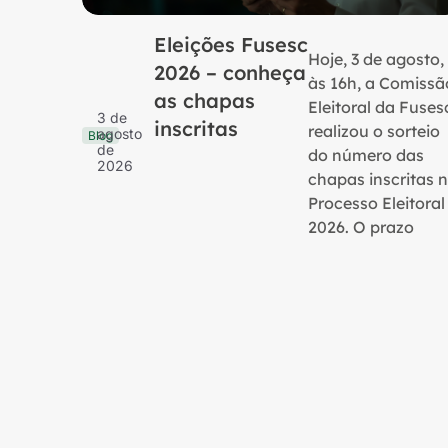
Eleições Fusesc
Hoje, 3 de agosto,
2026 – conheça
às 16h, a Comissã
as chapas
Eleitoral da Fuses
3 de
inscritas
realizou o sorteio
agosto
Blog
de
do número das
2026
chapas inscritas 
Processo Eleitoral
2026. O prazo