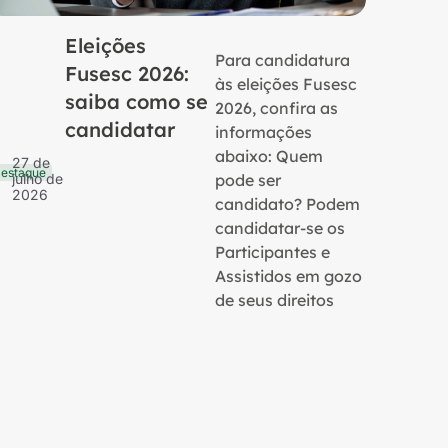
Eleições
Para candidatura
Fusesc 2026:
às eleições Fusesc
saiba como se
2026, confira as
candidatar
informações
16 de
Notícias
julho 
abaixo: Quem
27 de
2026
estaque
pode ser
julho de
2026
candidato? Podem
candidatar-se os
Participantes e
Assistidos em gozo
de seus direitos