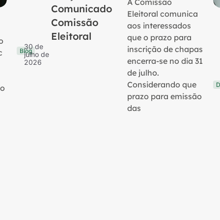
A Comissão
Comunicado
Eleitoral comunica
Comissão
aos interessados
Eleitoral
que o prazo para
o
30 de
inscrição de chapas
Blog
c
julho de
encerra-se no dia 31
2026
de julho.
Considerando que
D
no
prazo para emissão
das