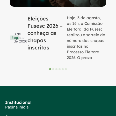
Eleições
Hoje, 3 de agosto,
B
às 16h, a Comissão
Fusesc 2026 –
Eleitoral da Fusesc
conheça as
3 de
realizou o sorteio do
agosto
Blog
chapas
número das chapas
de 2026
inscritas no
inscritas
Processo Eleitoral
2026. O prazo
Institucional
Página inicial