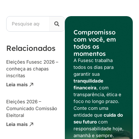
Compromisso
com você, em
todos os
Relacionados
momentos
A Fusesc trabalha
Eleições Fusesc 2026 –
todos os dias para
conheça as chapas
garantir sua
inscritas
tranquilidade
Leia mais
financeira
, com
transparência, ética e
foco no longo prazo.
Eleições 2026 –
Conte com uma
Comunicado Comissão
entidade que
cuida do
Eleitoral
seu futuro
com
Leia mais
responsabilidade hoje,
amanhã e sempre.