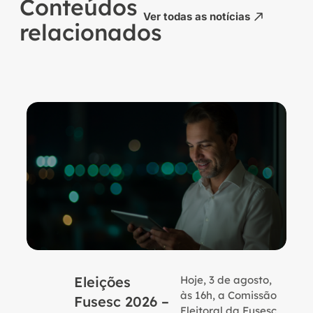
Conteúdos
Ver todas as notícias
relacionados
Eleições
Hoje, 3 de agosto,
B
às 16h, a Comissão
Fusesc 2026 –
Eleitoral da Fusesc