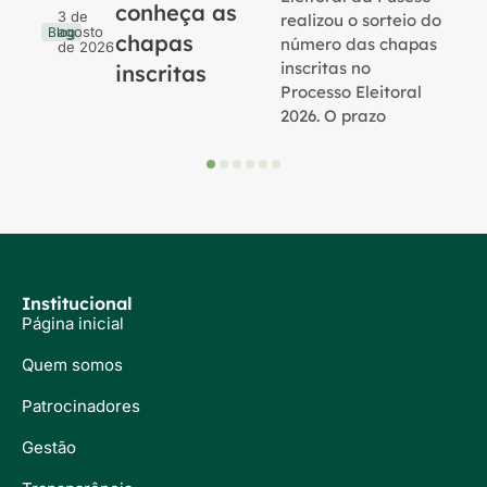
conheça as
3 de
realizou o sorteio do
agosto
Blog
chapas
número das chapas
de 2026
inscritas no
inscritas
Processo Eleitoral
2026. O prazo
Institucional
Página inicial
Quem somos
Patrocinadores
Gestão