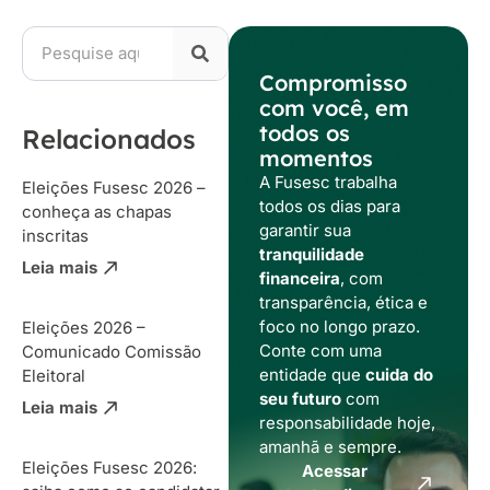
Compromisso
com você, em
todos os
Relacionados
momentos
A Fusesc trabalha
Eleições Fusesc 2026 –
todos os dias para
conheça as chapas
garantir sua
inscritas
tranquilidade
Leia mais
financeira
, com
transparência, ética e
foco no longo prazo.
Eleições 2026 –
Conte com uma
Comunicado Comissão
entidade que
cuida do
Eleitoral
seu futuro
com
Leia mais
responsabilidade hoje,
amanhã e sempre.
Eleições Fusesc 2026:
Acessar