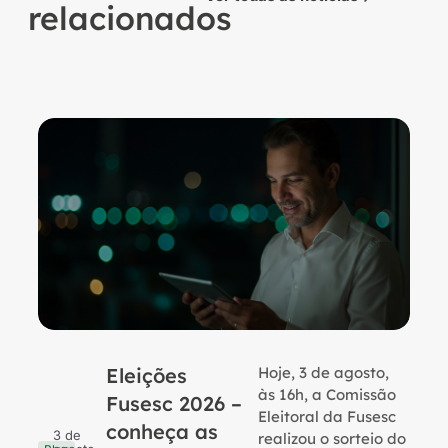
relacionados
Eleições
Hoje, 3 de agosto,
B
às 16h, a Comissão
Fusesc 2026 –
Eleitoral da Fusesc
conheça as
3 de
realizou o sorteio do