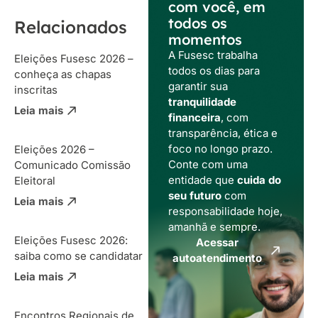
com você, em
todos os
Relacionados
momentos
A Fusesc trabalha
Eleições Fusesc 2026 –
todos os dias para
conheça as chapas
garantir sua
inscritas
tranquilidade
Leia mais
financeira
, com
transparência, ética e
foco no longo prazo.
Eleições 2026 –
Conte com uma
Comunicado Comissão
entidade que
cuida do
Eleitoral
seu futuro
com
Leia mais
responsabilidade hoje,
amanhã e sempre.
Eleições Fusesc 2026:
Acessar
saiba como se candidatar
autoatendimento
Leia mais
Encontros Regionais de