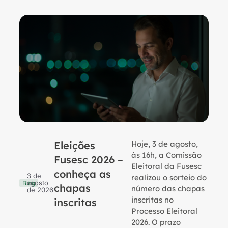
Eleições
Hoje, 3 de agosto,
B
às 16h, a Comissão
Fusesc 2026 –
Eleitoral da Fusesc
conheça as
3 de
realizou o sorteio do
agosto
Blog
chapas
número das chapas
de 2026
inscritas no
inscritas
Processo Eleitoral
2026. O prazo