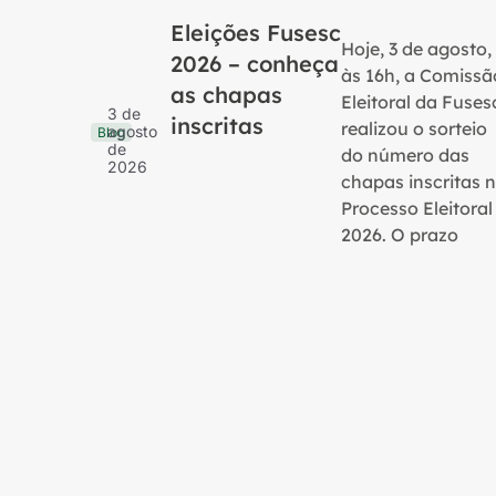
Eleições Fusesc
Hoje, 3 de agosto,
2026 – conheça
às 16h, a Comissã
as chapas
Eleitoral da Fuses
3 de
inscritas
realizou o sorteio
agosto
Blog
de
do número das
2026
chapas inscritas 
Processo Eleitoral
2026. O prazo