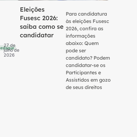
Eleições
Para candidatura
Fusesc 2026:
às eleições Fusesc
saiba como se
2026, confira as
candidatar
informações
16 de
Notícias
julho 
abaixo: Quem
27 de
2026
estaque
pode ser
julho de
2026
candidato? Podem
candidatar-se os
Participantes e
Assistidos em gozo
de seus direitos