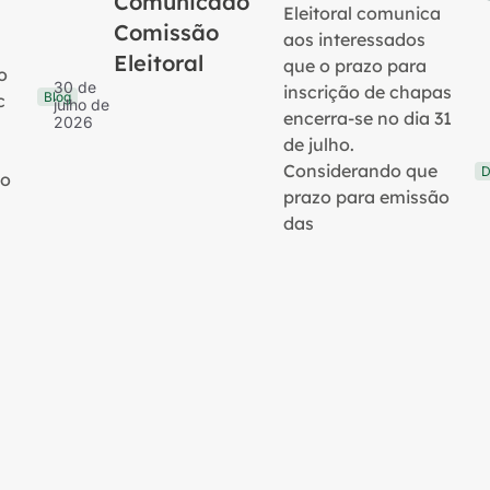
Comunicado
Eleitoral comunica
Comissão
aos interessados
Eleitoral
que o prazo para
o
30 de
inscrição de chapas
Blog
c
julho de
encerra-se no dia 31
2026
de julho.
Considerando que
D
no
prazo para emissão
das