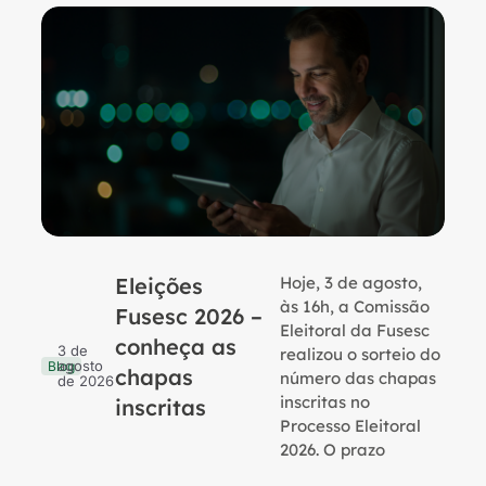
Eleições
Hoje, 3 de agosto,
B
às 16h, a Comissão
Fusesc 2026 –
Eleitoral da Fusesc
conheça as
3 de
realizou o sorteio do
agosto
Blog
chapas
número das chapas
de 2026
inscritas no
inscritas
Processo Eleitoral
2026. O prazo