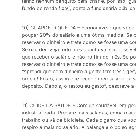
tenho nenhum periquito para criar e, por isso, 
fundo de renda fixa\”, conta a funcionária pública
10) GUARDE O QUE DÁ – Economize o que você p
poupar 20% do salário é uma ótima medida. Se po
reservar o dinheiro e trate como se fosse uma co
Se não der, veja todo mês quanto vai ser possível
que receber o salário e não no fim do mês. Se po
reservar o dinheiro e trate como se fosse uma co
“Aprendi que com dinheiro a gente tem três \”gês\
ordem! Então, assim que recebo meu salário, já 
deposito. Depois, o restou eu gasto”, descreve a 
11) CUIDE DA SAÚDE – Comida saudável, em geral
industrializada. Prepare mais saladas, coma mais 
trabalho ou vá de bicicleta. Cada cigarro que 
respiro a mais no salário. A balança e o bolso a