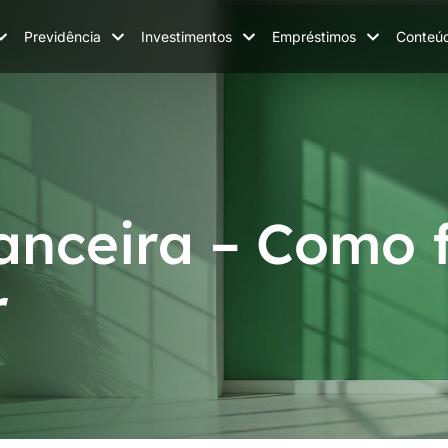
Previdência
Investimentos
Empréstimos
Conteú
anceira – Como f
r