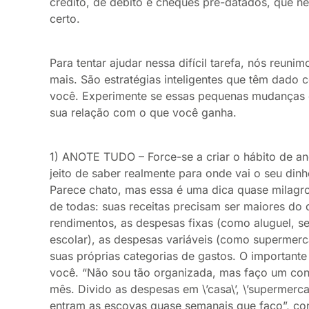
crédito, de débito e cheques pré-datados, que
certo.
Para tentar ajudar nessa difícil tarefa, nós reuni
mais. São estratégias inteligentes que têm dado
você. Experimente se essas pequenas mudanças
sua relação com o que você ganha.
1) ANOTE TUDO – Force-se a criar o hábito de ano
jeito de saber realmente para onde vai o seu dinh
Parece chato, mas essa é uma dica quase milagro
de todas: suas receitas precisam ser maiores do 
rendimentos, as despesas fixas (como aluguel, s
escolar), as despesas variáveis (como supermerca
suas próprias categorias de gastos. O important
você. “Não sou tão organizada, mas faço um cont
mês. Divido as despesas em \’casa\’, \’supermercado
entram as escovas quase semanais que faço”, cont