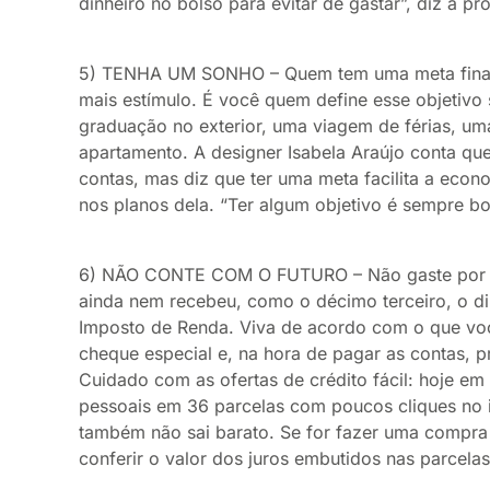
dinheiro no bolso para evitar de gastar”, diz a pr
5) TENHA UM SONHO – Quem tem uma meta financ
mais estímulo. É você quem define esse objetivo 
graduação no exterior, uma viagem de férias, uma
apartamento. A designer Isabela Araújo conta qu
contas, mas diz que ter uma meta facilita a eco
nos planos dela. “Ter algum objetivo é sempre bo
6) NÃO CONTE COM O FUTURO – Não gaste por c
ainda nem recebeu, como o décimo terceiro, o din
Imposto de Renda. Viva de acordo com o que vo
cheque especial e, na hora de pagar as contas, pr
Cuidado com as ofertas de crédito fácil: hoje em
pessoais em 36 parcelas com poucos cliques no i
também não sai barato. Se for fazer uma compra
conferir o valor dos juros embutidos nas parcela