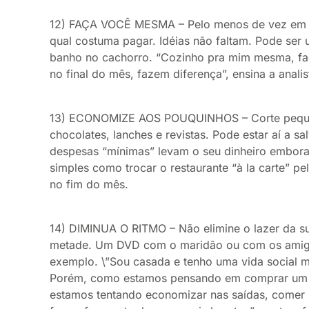
12) FAÇA VOCÊ MESMA – Pelo menos de vez em q
qual costuma pagar. Idéias não faltam. Pode ser
banho no cachorro. “Cozinho pra mim mesma, faç
no final do mês, fazem diferença”, ensina a anal
13) ECONOMIZE AOS POUQUINHOS – Corte pequen
chocolates, lanches e revistas. Pode estar aí a s
despesas “mínimas” levam o seu dinheiro embor
simples como trocar o restaurante “à la carte” p
no fim do mês.
14) DIMINUA O RITMO – Não elimine o lazer da sua
metade. Um DVD com o maridão ou com os amigos
exemplo. \”Sou casada e tenho uma vida social mu
Porém, como estamos pensando em comprar um 
estamos tentando economizar nas saídas, comer 