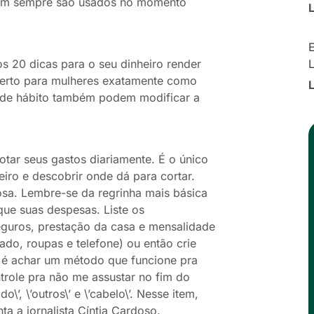
 nem sempre são usados no momento
E
mos 20 dicas para o seu dinheiro render
 certo para mulheres exatamente como
 de hábito também podem modificar a
tar seus gastos diariamente. É o único
eiro e descobrir onde dá para cortar.
sa. Lembre-se da regrinha mais básica
que suas despesas. Liste os
eguros, prestação da casa e mensalidade
do, roupas e telefone) ou então crie
e é achar um método que funcione pra
role pra não me assustar no fim do
\’, \’outros\’ e \’cabelo\’. Nesse item,
a a jornalista Cíntia Cardoso.