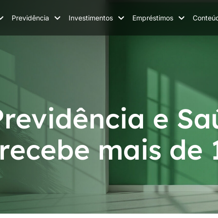
Previdência
Investimentos
Empréstimos
Conteú
Previdência e S
 recebe mais de