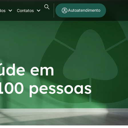
Autoatendimento
dos
Contatos
aúde em
 100 pessoas