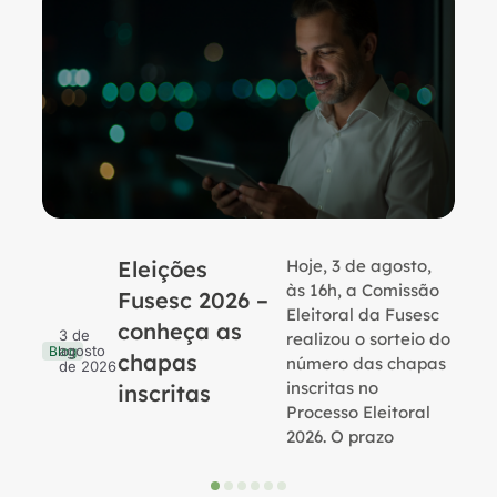
Eleições
Hoje, 3 de agosto,
B
às 16h, a Comissão
Fusesc 2026 –
Eleitoral da Fusesc
conheça as
3 de
realizou o sorteio do
agosto
Blog
chapas
número das chapas
de 2026
inscritas no
inscritas
Processo Eleitoral
2026. O prazo