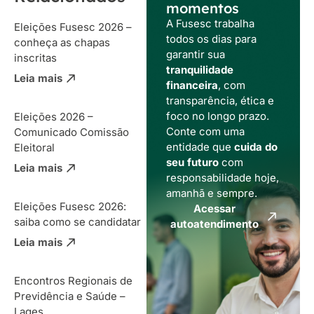
momentos
A Fusesc trabalha
Eleições Fusesc 2026 –
todos os dias para
conheça as chapas
garantir sua
inscritas
tranquilidade
Leia mais
financeira
, com
transparência, ética e
foco no longo prazo.
Eleições 2026 –
Conte com uma
Comunicado Comissão
entidade que
cuida do
Eleitoral
seu futuro
com
Leia mais
responsabilidade hoje,
amanhã e sempre.
Eleições Fusesc 2026:
Acessar
saiba como se candidatar
autoatendimento
Leia mais
Encontros Regionais de
Previdência e Saúde –
Lages