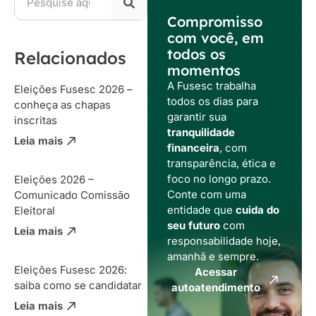
Compromisso
com você, em
todos os
Relacionados
momentos
A Fusesc trabalha
Eleições Fusesc 2026 –
todos os dias para
conheça as chapas
garantir sua
inscritas
tranquilidade
Leia mais
financeira
, com
transparência, ética e
foco no longo prazo.
Eleições 2026 –
Conte com uma
Comunicado Comissão
entidade que
cuida do
Eleitoral
seu futuro
com
Leia mais
responsabilidade hoje,
amanhã e sempre.
Eleições Fusesc 2026:
Acessar
saiba como se candidatar
autoatendimento
Leia mais