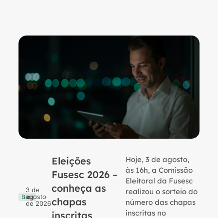
Eleições
Hoje, 3 de agosto,
B
às 16h, a Comissão
Fusesc 2026 –
Eleitoral da Fusesc
conheça as
3 de
realizou o sorteio do
agosto
Blog
chapas
número das chapas
de 2026
inscritas no
inscritas