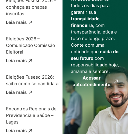
Eleições Fusesc 2026 –
todos os dias para
conheça as chapas
garantir sua
inscritas
tranquilidade
Leia mais
financeira
, com
transparência, ética e
foco no longo prazo.
Eleições 2026 –
Conte com uma
Comunicado Comissão
entidade que
cuida do
Eleitoral
seu futuro
com
Leia mais
responsabilidade hoje,
amanhã e sempre.
Eleições Fusesc 2026:
Acessar
saiba como se candidatar
autoatendimento
Leia mais
Encontros Regionais de
Previdência e Saúde –
Lages
Leia mais