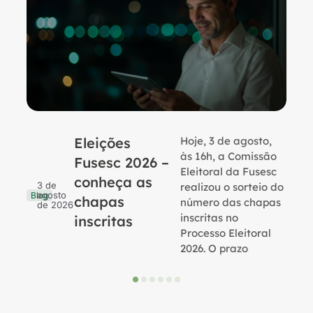
Eleições
Hoje, 3 de agosto,
B
às 16h, a Comissão
Fusesc 2026 –
Eleitoral da Fusesc
conheça as
3 de
realizou o sorteio do
agosto
Blog
chapas
número das chapas
de 2026
inscritas no
inscritas
Processo Eleitoral
2026. O prazo