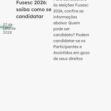
Fusesc 2026:
às eleições Fusesc
saiba como se
2026, confira as
candidatar
informações
16 de
Notícias
julho 
abaixo: Quem
27 de
2026
estaque
pode ser
julho de
2026
candidato? Podem
candidatar-se os
Participantes e
Assistidos em gozo
de seus direitos