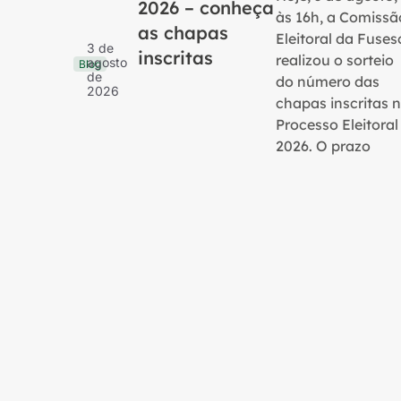
2026 – conheça
às 16h, a Comissã
as chapas
Eleitoral da Fuses
3 de
inscritas
realizou o sorteio
agosto
Blog
de
do número das
2026
chapas inscritas 
Processo Eleitoral
2026. O prazo