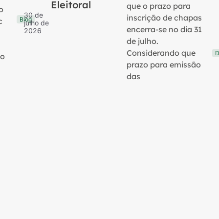
Eleitoral
que o prazo para
o
30 de
inscrição de chapas
Blog
c
julho de
encerra-se no dia 31
2026
de julho.
Considerando que
D
no
prazo para emissão
das