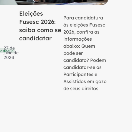
Eleições
Para candidatura
Fusesc 2026:
às eleições Fusesc
saiba como se
2026, confira as
candidatar
informações
16 de
Notícias
julho 
abaixo: Quem
27 de
2026
estaque
pode ser
julho de
2026
candidato? Podem
candidatar-se os
Participantes e
Assistidos em gozo
de seus direitos