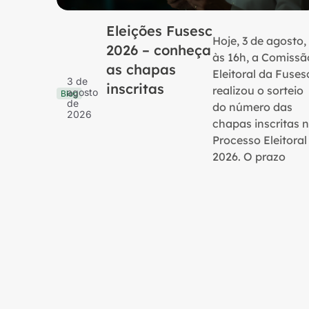
Eleições Fusesc
Hoje, 3 de agosto,
2026 – conheça
às 16h, a Comissã
as chapas
Eleitoral da Fuses
3 de
inscritas
realizou o sorteio
agosto
Blog
de
do número das
2026
chapas inscritas 
Processo Eleitoral
2026. O prazo