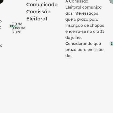
A Comissão
Comunicado
Eleitoral comunica
Comissão
aos interessados
Eleitoral
que o prazo para
o
30 de
inscrição de chapas
Blog
c
julho de
encerra-se no dia 31
2026
de julho.
Considerando que
D
no
prazo para emissão
das