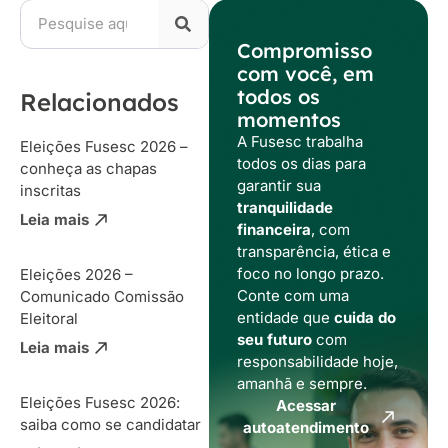
Compromisso
com você, em
todos os
Relacionados
momentos
A Fusesc trabalha
Eleições Fusesc 2026 –
todos os dias para
conheça as chapas
garantir sua
inscritas
tranquilidade
Leia mais
financeira
, com
transparência, ética e
foco no longo prazo.
Eleições 2026 –
Conte com uma
Comunicado Comissão
entidade que
cuida do
Eleitoral
seu futuro
com
Leia mais
responsabilidade hoje,
amanhã e sempre.
Eleições Fusesc 2026:
Acessar
saiba como se candidatar
autoatendimento