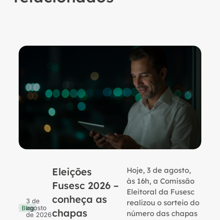
Eleições
Hoje, 3 de agosto,
B
às 16h, a Comissão
Fusesc 2026 –
Eleitoral da Fusesc
conheça as
3 de
realizou o sorteio do
agosto
Blog
chapas
número das chapas
de 2026