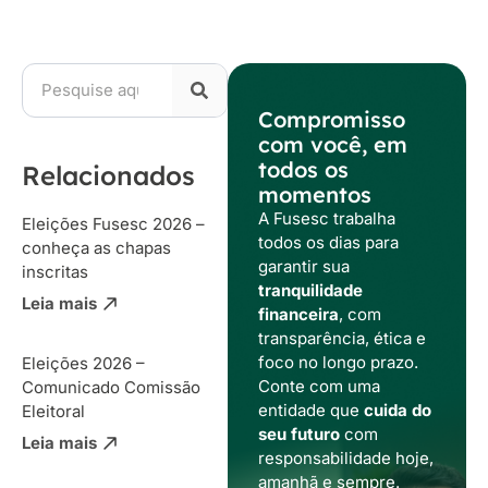
Compromisso
com você, em
todos os
Relacionados
momentos
A Fusesc trabalha
Eleições Fusesc 2026 –
todos os dias para
conheça as chapas
garantir sua
inscritas
tranquilidade
Leia mais
financeira
, com
transparência, ética e
foco no longo prazo.
Eleições 2026 –
Conte com uma
Comunicado Comissão
entidade que
cuida do
Eleitoral
seu futuro
com
Leia mais
responsabilidade hoje,
amanhã e sempre.