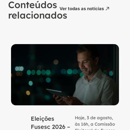
Conteúdos
Ver todas as notícias
relacionados
Eleições
Hoje, 3 de agosto,
B
às 16h, a Comissão
Fusesc 2026 –