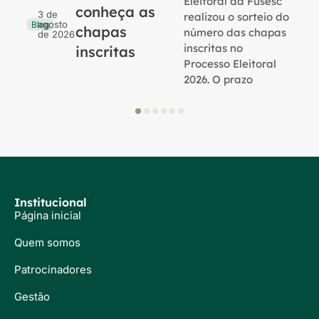
Eleitoral da Fusesc
conheça as
3 de
realizou o sorteio do
agosto
Blog
chapas
número das chapas
de 2026
inscritas no
inscritas
Processo Eleitoral
2026. O prazo
Institucional
Página inicial
Quem somos
Patrocinadores
Gestão