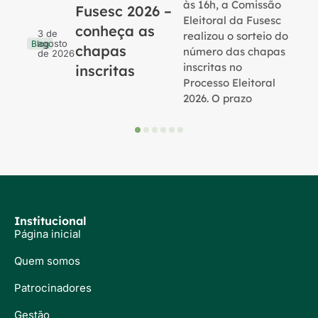
às 16h, a Comissão
Fusesc 2026 –
Eleitoral da Fusesc
conheça as
3 de
realizou o sorteio do
agosto
Blog
chapas
número das chapas
de 2026
inscritas no
inscritas
Processo Eleitoral
2026. O prazo
Institucional
Página inicial
Quem somos
Patrocinadores
Gestão