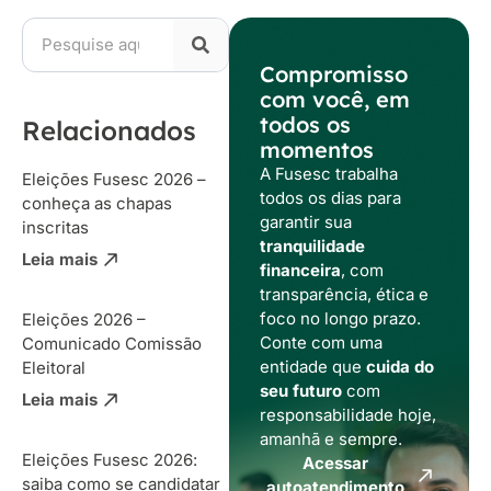
Compromisso
com você, em
todos os
Relacionados
momentos
A Fusesc trabalha
Eleições Fusesc 2026 –
todos os dias para
conheça as chapas
garantir sua
inscritas
tranquilidade
Leia mais
financeira
, com
transparência, ética e
foco no longo prazo.
Eleições 2026 –
Conte com uma
Comunicado Comissão
entidade que
cuida do
Eleitoral
seu futuro
com
Leia mais
responsabilidade hoje,
amanhã e sempre.
Eleições Fusesc 2026:
Acessar
saiba como se candidatar
autoatendimento