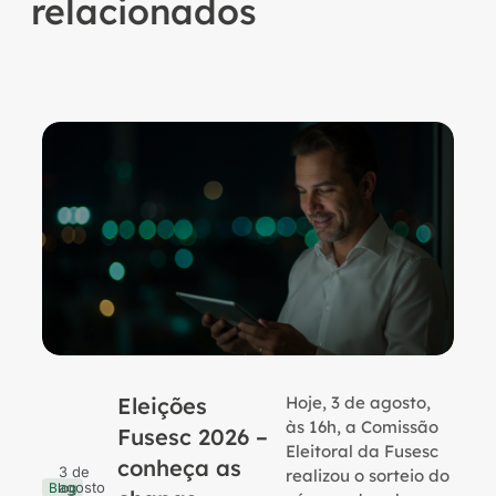
relacionados
Eleições
Hoje, 3 de agosto,
B
às 16h, a Comissão
Fusesc 2026 –
Eleitoral da Fusesc
conheça as
3 de
realizou o sorteio do
agosto
Blog