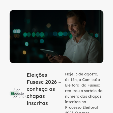
Eleições
Hoje, 3 de agosto,
B
às 16h, a Comissão
Fusesc 2026 –
Eleitoral da Fusesc
conheça as
3 de
realizou o sorteio do
agosto
Blog
chapas
número das chapas
de 2026
inscritas no
inscritas
Processo Eleitoral
2026. O prazo