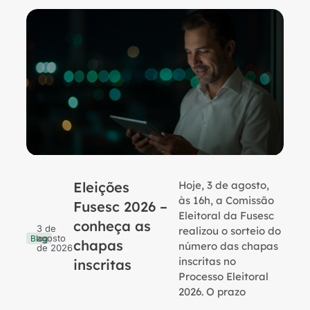
Eleições
Hoje, 3 de agosto,
B
às 16h, a Comissão
Fusesc 2026 –
Eleitoral da Fusesc
conheça as
3 de
realizou o sorteio do
agosto
Blog
chapas
número das chapas
de 2026
inscritas no
inscritas
Processo Eleitoral
2026. O prazo