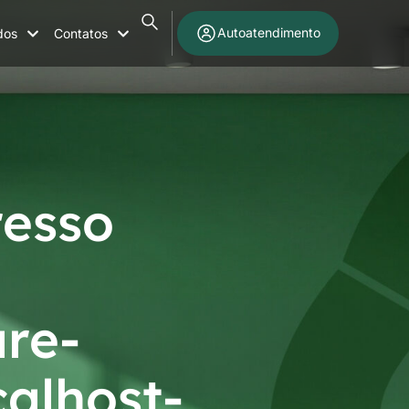
Autoatendimento
dos
Contatos
resso
are-
alhost-