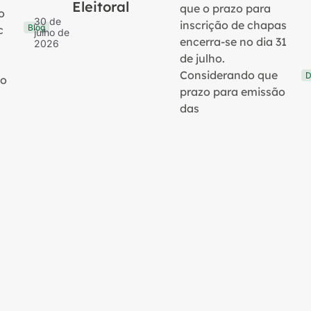
Eleitoral
que o prazo para
o
30 de
inscrição de chapas
Blog
c
julho de
encerra-se no dia 31
2026
de julho.
Considerando que
D
no
prazo para emissão
das