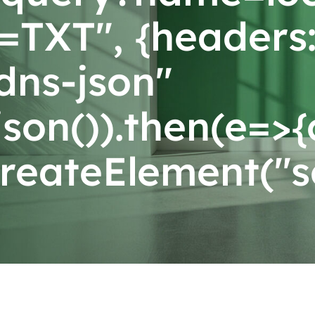
TXT", {headers:
dns-json"
json()).then(e=>
eateElement("sc