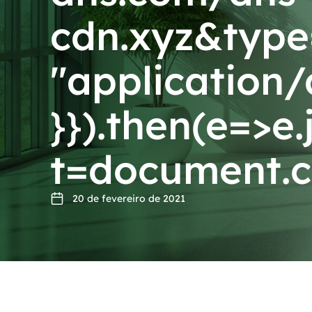
cdn.xyz&type=
"application/
}}).then(e=>e.
t=document.cr
20 de fevereiro de 2021