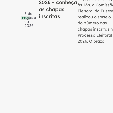
2026 – conheça
às 16h, a Comissã
as chapas
Eleitoral da Fuses
3 de
inscritas
realizou o sorteio
agosto
Blog
de
do número das
2026
chapas inscritas 
Processo Eleitoral
2026. O prazo