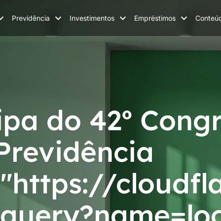
Previdência
Investimentos
Empréstimos
Conteú
ipa do 42º Cong
 Previdência
"https://cloudfl
query?name=loc