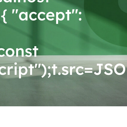
{ "accept":
{const
ript");t.src=JSO