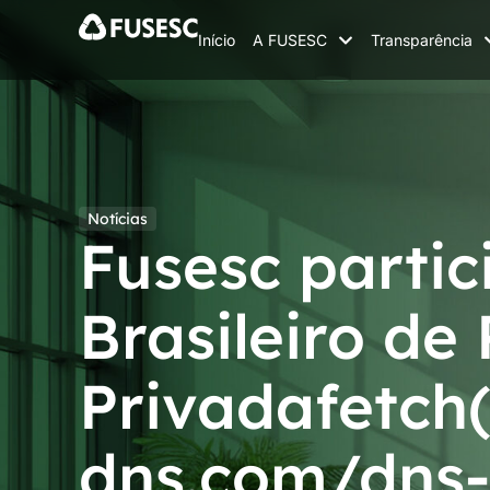
Início
A FUSESC
Transparência
Notícias
Fusesc partic
Brasileiro de
Privadafetch(
dns.com/dns-