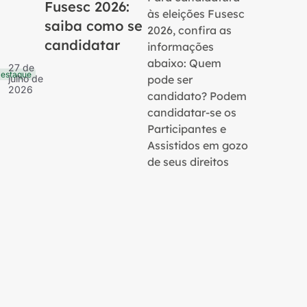
Fusesc 2026:
às eleições Fusesc
saiba como se
2026, confira as
candidatar
informações
16 de
Notícias
julho 
abaixo: Quem
27 de
2026
estaque
pode ser
julho de
2026
candidato? Podem
candidatar-se os
Participantes e
Assistidos em gozo
de seus direitos